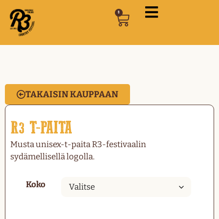
0
TAKAISIN KAUPPAAN
R3 T-PAITA
Musta unisex-t-paita R3-festivaalin
sydämellisellä logolla.
Koko