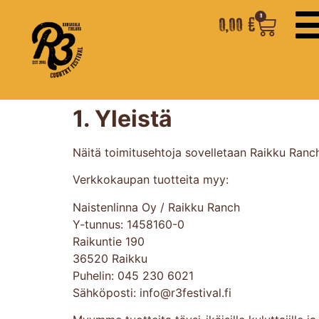
0
0,00
€
1. Yleistä
Näitä toimitusehtoja sovelletaan Raikku Ranch
Verkkokaupan tuotteita myy:
Naistenlinna Oy / Raikku Ranch
Y-tunnus: 1458160-0
Raikuntie 190
36520 Raikku
Puhelin: 045 230 6021
Sähköposti: info@r3festival.fi