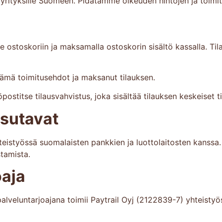
ja yrityksille Suomeen. Pidätämme oikeuden hintojen ja toimi
e ostoskoriin ja maksamalla ostoskorin sisältö kassalla. T
nämä toimitusehdot ja maksanut tilauksen.
postitse tilausvahvistus, joka sisältää tilauksen keskeiset t
sutavat
teistyössä suomalaisten pankkien ja luottolaitosten kanssa
tamista.
oaja
lveluntarjoajana toimii Paytrail Oyj (2122839-7) yhteistyö