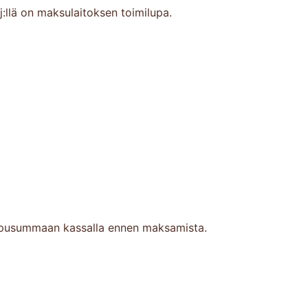
yj:llä on maksulaitoksen toimilupa.
 loppusummaan kassalla ennen maksamista.