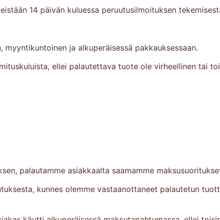
imeistään 14 päivän kuluessa peruutusilmoituksen tekemisest
n, myyntikuntoinen ja alkuperäisessä pakkauksessaan.
tuskuluista, ellei palautettava tuote ole virheellinen tai toi
ksen, palautamme asiakkaalta saamamme maksusuoritukset 
tuksesta, kunnes olemme vastaanottaneet palautetun tuotte
iakas käytti alkuperäisessä maksutapahtumassa, ellei toisin