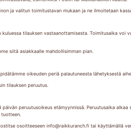
inon ja valitun toimitustavan mukaan ja ne ilmoitetaan kas
 kuluessa tilauksen vastaanottamisesta. Toimitusaika voi v
amme siitä asiakkaalle mahdollisimman pian.
, pidätämme oikeuden periä palautuneesta lähetyksestä aiheu
in tilauksen peruutus.
14 päivän peruutusoikeus etämyynnissä. Peruutusaika alkaa s
tuotteen.
postitse osoitteeseen info@raikkuranch.fi tai käyttämällä 