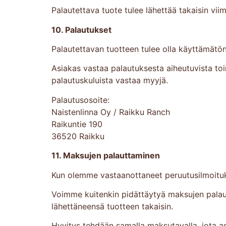
Palautettava tuote tulee lähettää takaisin vi
10. Palautukset
Palautettavan tuotteen tulee olla käyttämätö
Asiakas vastaa palautuksesta aiheutuvista toimi
palautuskuluista vastaa myyjä.
Palautusosoite:
Naistenlinna Oy / Raikku Ranch
Raikuntie 190
36520 Raikku
11. Maksujen palauttaminen
Kun olemme vastaanottaneet peruutusilmoitu
Voimme kuitenkin pidättäytyä maksujen palau
lähettäneensä tuotteen takaisin.
Hyvitys tehdään samalla maksutavalla, jota as