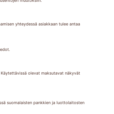
tusehtojen muutoksiin.
ilaamisen yhteydessä asiakkaan tulee antaa
iedot.
. Käytettävissä olevat maksutavat näkyvät
ssä suomalaisten pankkien ja luottolaitosten