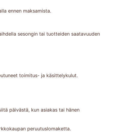
salla ennen maksamista.
aihdella sesongin tai tuotteiden saatavuuden
tuneet toimitus- ja käsittelykulut.
iitä päivästä, kun asiakas tai hänen
verkkokaupan peruutuslomaketta.