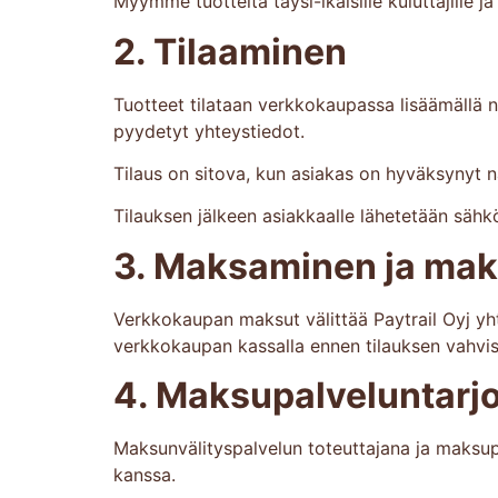
Myymme tuotteita täysi-ikäisille kuluttajille 
2. Tilaaminen
Tuotteet tilataan verkkokaupassa lisäämällä n
pyydetyt yhteystiedot.
Tilaus on sitova, kun asiakas on hyväksynyt 
Tilauksen jälkeen asiakkaalle lähetetään sähkö
3. Maksaminen ja mak
Verkkokaupan maksut välittää Paytrail Oyj yh
verkkokaupan kassalla ennen tilauksen vahvis
4. Maksupalveluntarj
Maksunvälityspalvelun toteuttajana ja maksupa
kanssa.