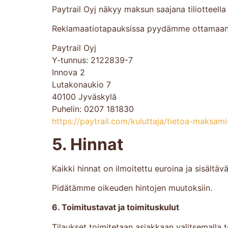
Paytrail Oyj näkyy maksun saajana tiliotteella 
Reklamaatiotapauksissa pyydämme ottamaan ens
Paytrail Oyj
Y-tunnus: 2122839-7
Innova 2
Lutakonaukio 7
40100 Jyväskylä
Puhelin: 0207 181830
https://paytrail.com/kuluttaja/tietoa-maksami
5. Hinnat
Kaikki hinnat on ilmoitettu euroina ja sisält
Pidätämme oikeuden hintojen muutoksiin.
6. Toimitustavat ja toimituskulut
Tilaukset toimitetaan asiakkaan valitsemalla t