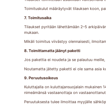
Toimituskulut määräytyvät tilauksen koon, pa
7. Toimitusaika
Tilaukset pyritään lähettämään 2–5 arkipäivän
mukaan.
Mikäli toimitus viivästyy olennaisesti, ilmoit
8. Toimittamatta jäänyt paketti
Jos pakettia ei noudeta ja se palautuu meille
Noutamatta jätetty paketti ei ole sama asia ku
9. Peruutusoikeus
Kuluttajalla on kuluttajansuojalain mukainen 
nimeämänsä vastaanottaja on vastaanottanut 
Peruutuksesta tulee ilmoittaa myyjälle sähkö