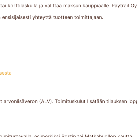
tai korttilaskulla ja välittää maksun kauppiaalle. Paytrail O
isijaisesti yhteyttä tuotteen toimittajaan.
sesta
ävät arvonlisäveron (ALV). Toimituskulut lisätään tilauksen
oimitustavalla, esimerkiksi Postin tai Matkahuollon kautta.