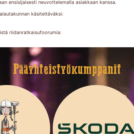
aan ensisijaisesti neuvottelemalla asiakkaan kanssa.
italautakunnan käsiteltäväksi:
istä riidanratkaisufoorumia:
Pääyhteistyökumppanit