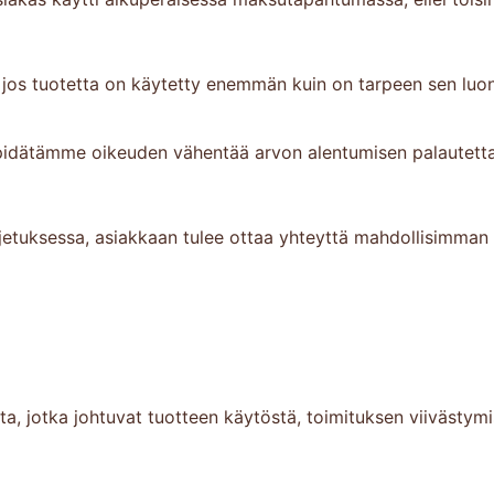
 jos tuotetta on käytetty enemmän kuin on tarpeen sen luo
, pidätämme oikeuden vähentää arvon alentumisen palautet
uljetuksessa, asiakkaan tulee ottaa yhteyttä mahdollisimman
sta, jotka johtuvat tuotteen käytöstä, toimituksen viivästymi