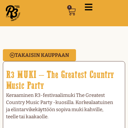
0
TAKAISIN KAUPPAAN
R3 MUKI – The Greatest Country
Music Party
Keraaminen R3-festivaalimuki The Greatest
Country Music Party -kuosilla. Korkealaatuinen
ja elintarvikekäyttöön sopiva muki kahville,
teelle tai kaakaolle.