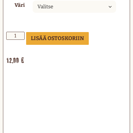
Väri
LISÄÄ OSTOSKORIIN
12,00
€