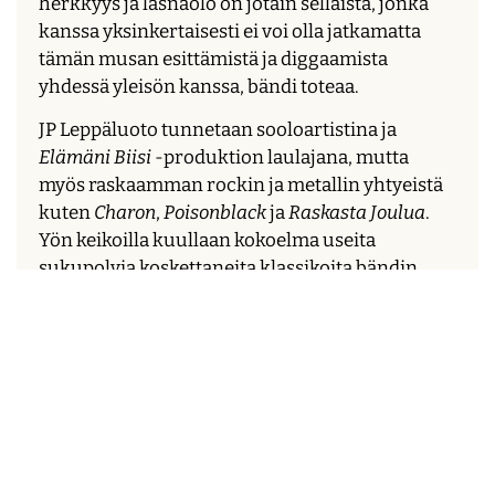
herkkyys ja läsnäolo on jotain sellaista, jonka
kanssa yksinkertaisesti ei voi olla jatkamatta
tämän musan esittämistä ja diggaamista
yhdessä yleisön kanssa, bändi toteaa.
JP Leppäluoto tunnetaan sooloartistina ja
Elämäni Biisi
-produktion laulajana, mutta
myös raskaamman rockin ja metallin yhtyeistä
kuten
Charon
,
Poisonblack
ja
Raskasta Joulua
.
Yön keikoilla kuullaan kokoelma useita
sukupolvia koskettaneita klassikoita bändin
jokaiselta vuosikymmeneltä. Yö on julkaissut 31
albumia, joita on myyty liki miljoona kappaletta.
Yhtye on vastaanottanut julkaisuistaan lukuisia
jalometallilevyjä. Legenda (2001) ja Rakkaus on
lumivalkoinen (2003) ovat saavuttaneet
nelinkertaista platinaa,
Varietee
(1983) ja
Kuolematon
(2005) tuplaplatinaa. Lisäksi yhtye
on saanut viisi platinalevyä ja viisi kultalevyä.